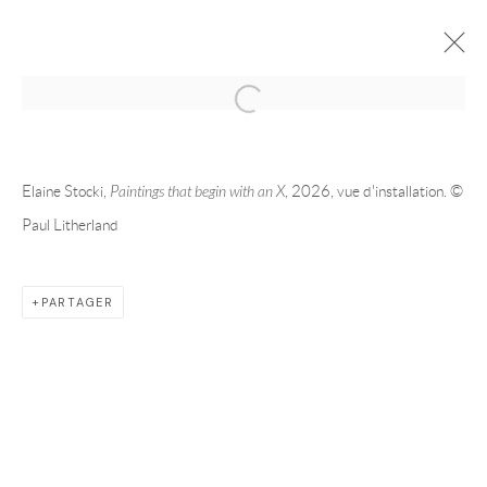
2026 | ELAINE STOCKI | MONTRÉAL
PAINTINGS THAT BEGIN WITH AN X
MAI 21 - JUL 25, 2026
Elaine Stocki,
Paintings that begin with an X
, 2026, vue d'installation. ©
Paul Litherland
PRÉSENTATION
ŒUVRES
VUES DE L'EXPOSITION
PARTAGER
ARTISTE DE L'EXPOSITION
ELAINE STOCKI