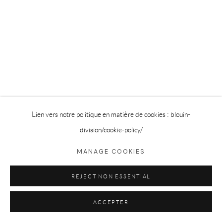
Privacy Policy
Cookie Policy
Manage cookies
©2025 GALERIE BLOUIN DIVISION
Lien vers notre politique en matière de cookies : blouin-
division
/cookie-policy/
MANAGE COOKIES
REJECT NON ESSENTIAL
ACCEPTER