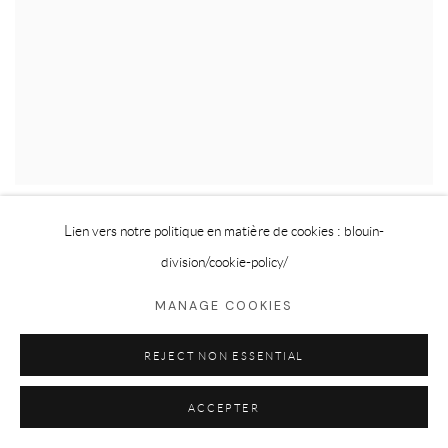
DANS L’ATELIER DE MARIE-CLAIRE BLAIS:
Lien vers notre politique en matière de cookies : blouin-
TRANSMETTRE DES SENSATIONS
division
/cookie-policy/
LA PRESSE
MAI 24, 2025
MANAGE COOKIES
REJECT NON ESSENTIAL
ACCEPTER