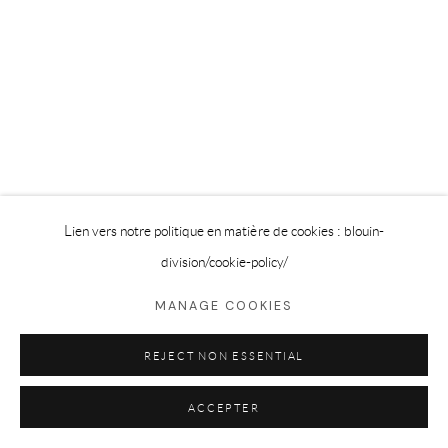
Privacy Policy
Cookie Policy
Manage cookies
©2025 GALERIE BLOUIN DIVISION
Lien vers notre politique en matière de cookies : blouin-
division
/cookie-policy/
MANAGE COOKIES
REJECT NON ESSENTIAL
ACCEPTER