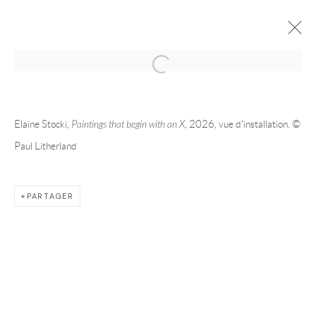
2026 | ELAINE STOCKI | MONTRÉAL
PAINTINGS THAT BEGIN WITH AN X
MAI 21 - JUL 25, 2026
Elaine Stocki,
Paintings that begin with an X
, 2026, vue d'installation. ©
Paul Litherland
PRÉSENTATION
ŒUVRES
VUES DE L'EXPOSITION
PARTAGER
ARTISTE DE L'EXPOSITION
ELAINE STOCKI