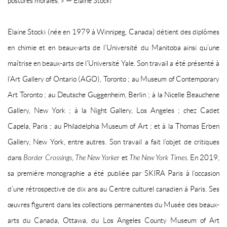
postures morales. » — Elaine Stocki
Elaine Stocki
(née en 1979 à Winnipeg, Canada) détient des diplômes
en chimie et en beaux-arts de l’Université du Manitoba ainsi qu’une
maîtrise en beaux-arts de l’Université Yale. Son travail a été présenté à
l’Art Gallery of Ontario (AGO), Toronto ; au Museum of Contemporary
Art Toronto ; au Deutsche Guggenheim, Berlin ; à la Nicelle Beauchene
Gallery, New York ; à la Night Gallery, Los Angeles ; chez Cadet
Capela, Paris ; au Philadelphia Museum of Art ; et à la Thomas Erben
Gallery, New York, entre autres. Son travail a fait l’objet de critiques
dans
Border Crossings
,
The New Yorker
et
The New York Times
. En 2019,
sa première monographie a été publiée par SKIRA Paris à l’occasion
d’une rétrospective de dix ans au Centre culturel canadien à Paris. Ses
œuvres figurent dans les collections permanentes du Musée des beaux-
arts du Canada, Ottawa, du Los Angeles County Museum of Art