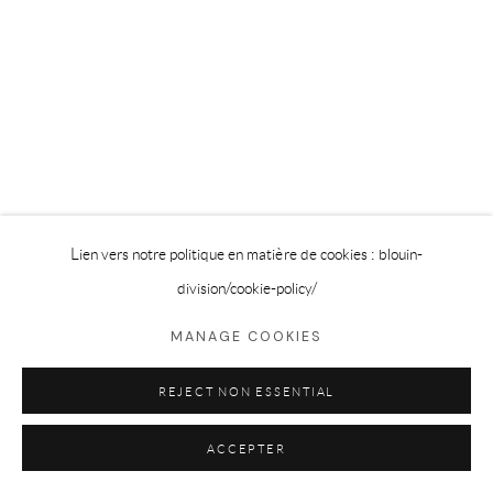
Privacy Policy
Cookie Policy
Manage cookies
©2025 GALERIE BLOUIN DIVISION
Lien vers notre politique en matière de cookies : blouin-
division
/cookie-policy/
MANAGE COOKIES
REJECT NON ESSENTIAL
ACCEPTER