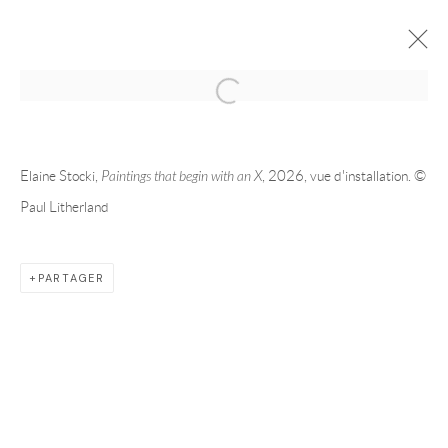
2026 | ELAINE STOCKI | MONTRÉAL
PAINTINGS THAT BEGIN WITH AN X
MAI 21 - JUL 25, 2026
Elaine Stocki,
Paintings that begin with an X
, 2026, vue d'installation. ©
Paul Litherland
PRÉSENTATION
ŒUVRES
VUES DE L'EXPOSITION
PARTAGER
ARTISTE DE L'EXPOSITION
ELAINE STOCKI