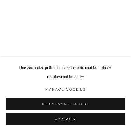
Privacy Policy
Cookie Policy
Manage cookies
©2025 GALERIE BLOUIN DIVISION
Lien vers notre politique en matière de cookies : blouin-
division
/cookie-policy/
MANAGE COOKIES
REJECT NON ESSENTIAL
ACCEPTER