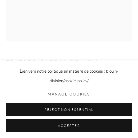
ERNESTO CABRAL DE LUNA
Lien vers notre politique en matière de cookies : blouin-
GRATITUD
,
2026
division
/cookie-policy/
Emulsion Lift onto Soldered Glass
MANAGE COOKIES
15 x 11 in
REJECT NON ESSENTIAL
38.1 x 27.9 cm
ACCEPTER
DEMANDER