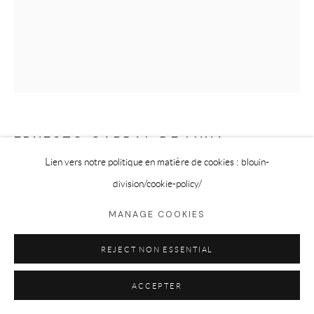
ERNESTO CABRAL DE LUNA
Lien vers notre politique en matière de cookies : blouin-
ROMPEESPALDAS
,
2026
division
/cookie-policy/
Emulsion Lift onto Soldered Glass
MANAGE COOKIES
15 x 11 in
REJECT NON ESSENTIAL
38.1 x 27.9 cm
ACCEPTER
DEMANDER