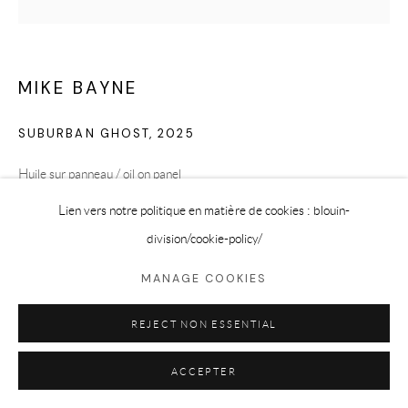
MIKE BAYNE
SUBURBAN GHOST
,
2025
Huile sur panneau / oil on panel
4 x 4 in
Lien vers notre politique en matière de cookies : blouin-
10.2 x 10.2 cm
division
/cookie-policy/
MANAGE COOKIES
DEMANDER
REJECT NON ESSENTIAL
ACCEPTER
PARTAGER