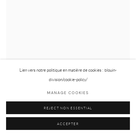
Lien vers notre politique en matière de cookies : blouin-
division
/cookie-policy/
MIKE BAYNE
MANAGE COOKIES
YELLOW DOOR
,
2025
REJECT NON ESSENTIAL
Huile sur panneau / oil on panel
ACCEPTER
6 x 4 in