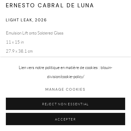
ERNESTO CABRAL DE LUNA
LIGHT LEAK
,
2026
Emulsion Lift onto Soldered Glass
11 x 15 in
27.9 x 38.1 cm
Lien vers notre politique en matière de cookies : blouin-
CONTACT GALERIE
division
/cookie-policy/
MANAGE COOKIES
PARTAGER
REJECT NON ESSENTIAL
ACCEPTER