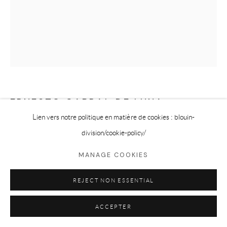
ERNESTO CABRAL DE LUNA
Lien vers notre politique en matière de cookies : blouin-
ROMPEESPALDAS
,
2026
division
/cookie-policy/
Emulsion Lift onto Soldered Glass
MANAGE COOKIES
15 x 11 in
REJECT NON ESSENTIAL
38.1 x 27.9 cm
ACCEPTER
CONTACT GALERIE