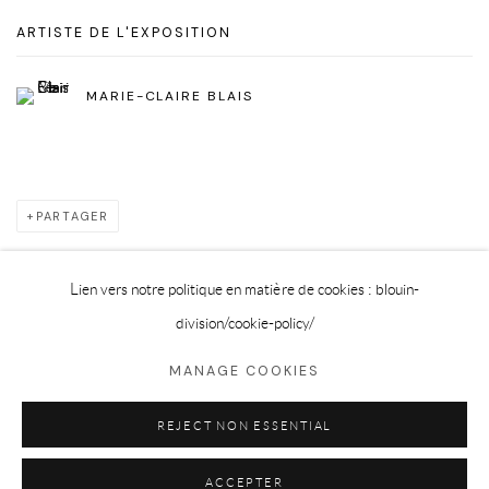
ARTISTE DE L'EXPOSITION
MARIE-CLAIRE BLAIS
PARTAGER
Lien vers notre politique en matière de cookies : blouin-
division
/cookie-policy/
Privacy Policy
Cookie Policy
Manage cookies
MANAGE COOKIES
©2025 GALERIE BLOUIN DIVISION
REJECT NON ESSENTIAL
ACCEPTER