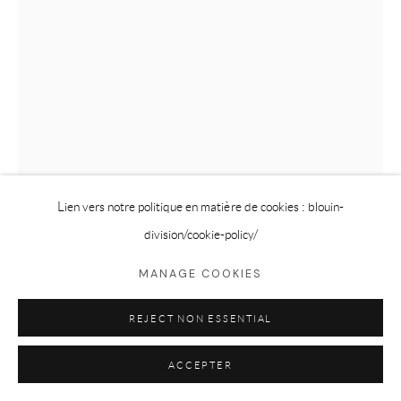
Lien vers notre politique en matière de cookies : blouin-
division
/cookie-policy/
MIKE BAYNE
MANAGE COOKIES
HOSPITAL MIRROR
,
2025
REJECT NON ESSENTIAL
Huile sur panneau / oil on panel
6 x 4 in
ACCEPTER
15.2 x 10.2 cm