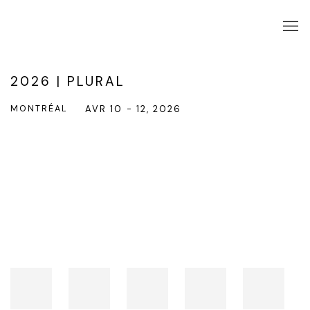
2026 | PLURAL
MONTRÉAL
AVR 10 - 12, 2026
Open a larger version of the following image in a popup: