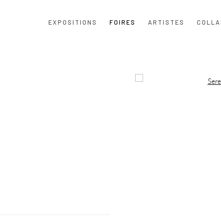
EXPOSITIONS
FOIRES
ARTISTES
COLLA
Open a larger version of the f