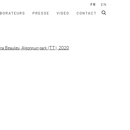
FR
EN
BORATEURS
PRESSE
VIDÉO
CONTACT
ollowing image in a popup: