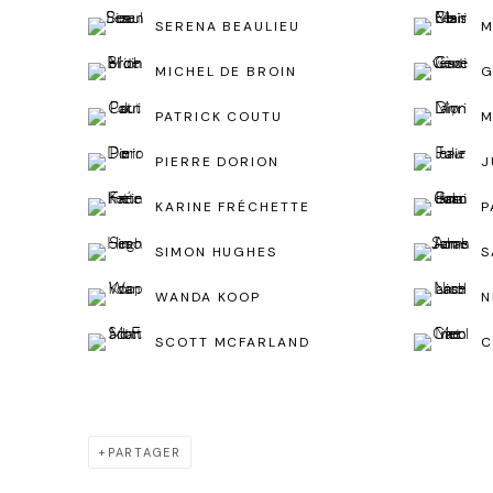
SERENA BEAULIEU
M
MICHEL DE BROIN
G
PATRICK COUTU
M
PIERRE DORION
J
KARINE FRÉCHETTE
P
SIMON HUGHES
S
WANDA KOOP
N
SCOTT MCFARLAND
C
PARTAGER