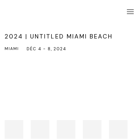
2024 | UNTITLED MIAMI BEACH
MIAMI
DÉC 4 - 8, 2024
Open a larger version of the following image in a popup: