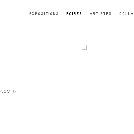
EXPOSITIONS
FOIRES
ARTISTES
COLLA
Open a larger version of the f
W.COM/