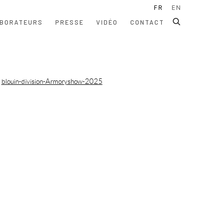
FR
EN
BORATEURS
PRESSE
VIDÉO
CONTACT
ollowing image in a popup: