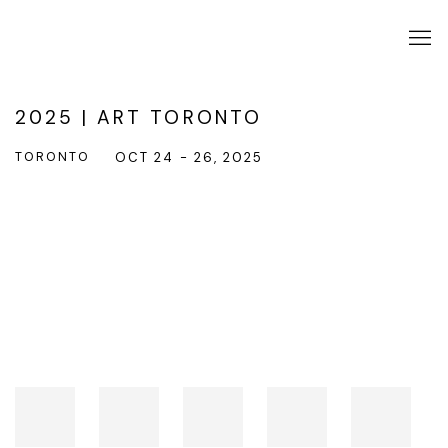
2025 | ART TORONTO
TORONTO
OCT 24 - 26, 2025
Open a larger version of the following image in a popup: